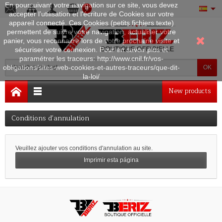
En poursuivant votre navigation sur ce site, vous devez
0
accepter l’utilisation et l'écriture de Cookies sur votre
appareil connecté. Ces Cookies (petits fichiers texte)
permettent de suivre votre navigation, actualiser votre
panier, vous reconnaitre lors de votre prochaine visite et
sécuriser votre connexion. Pour en savoir plus et
paramétrer les traceurs: http://www.cnil.fr/vos-
obligations/sites-web-cookies-et-autres-traceurs/que-dit-
OK
la-loi/
New products
Conditions d'annulation
Veuillez ajouter vos conditions d'annulation au site.