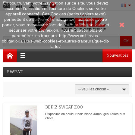
En poursuivant votre navigation sur ce site, vous devez
0
accepter l’utilisation et l'écriture de Cookies sur votre
appareil connecté. Ces Cookies (petits fichiers texte)
permettent de suivre votre navigation, actualiser votre
panier, vous reconnaitre lors de votre prochaine visite et
sécuriser votre connexion. Pour en savoir plus et
paramétrer les traceurs: http://www.cnil.fr/vos-
obligations/sites-web-cookies-et-autres-traceurs/que-dit-
OK
la-loi/
Nouveautés
SWEAT
-- veuillez choisir --
BERIZ SWEAT ZOO
Disponible en couleur noir, blanc &amp; gris Tailles aux
choix.